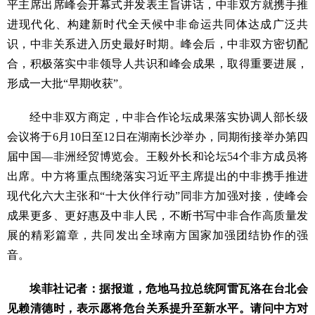
平主席出席峰会开幕式并发表主旨讲话，中非双方就携手推
进现代化、构建新时代全天候中非命运共同体达成广泛共
识，中非关系进入历史最好时期。峰会后，中非双方密切配
合，积极落实中非领导人共识和峰会成果，取得重要进展，
形成一大批“早期收获”。
经中非双方商定，中非合作论坛成果落实协调人部长级
会议将于6月10日至12日在湖南长沙举办，同期衔接举办第四
届中国—非洲经贸博览会。王毅外长和论坛54个非方成员将
出席。中方将重点围绕落实习近平主席提出的中非携手推进
现代化六大主张和“十大伙伴行动”同非方加强对接，使峰会
成果更多、更好惠及中非人民，不断书写中非合作高质量发
展的精彩篇章，共同发出全球南方国家加强团结协作的强
音。
埃菲社记者：据报道，危地马拉总统阿雷瓦洛在台北会
见赖清德时，表示愿将危台关系提升至新水平。请问中方对