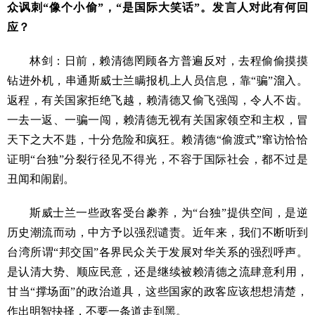
众讽刺“像个小偷”，“是国际大笑话”。发言人对此有何回
应？
林剑：日前，赖清德罔顾各方普遍反对，去程偷偷摸摸
钻进外机，串通斯威士兰瞒报机上人员信息，靠“骗”溜入。
返程，有关国家拒绝飞越，赖清德又偷飞强闯，令人不齿。
一去一返、一骗一闯，赖清德无视有关国家领空和主权，冒
天下之大不韪，十分危险和疯狂。赖清德“偷渡式”窜访恰恰
证明“台独”分裂行径见不得光，不容于国际社会，都不过是
丑闻和闹剧。
斯威士兰一些政客受台豢养，为“台独”提供空间，是逆
历史潮流而动，中方予以强烈谴责。近年来，我们不断听到
台湾所谓“邦交国”各界民众关于发展对华关系的强烈呼声。
是认清大势、顺应民意，还是继续被赖清德之流肆意利用，
甘当“撑场面”的政治道具，这些国家的政客应该想想清楚，
作出明智抉择，不要一条道走到黑。