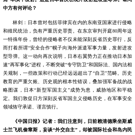
中方有何评论？
林剑：日本曾对包括菲律宾在内的东南亚国家进行侵略
和殖民统治，负有严重历史罪责。在东京审判开庭80周年这
一特殊年份，曾经的侵略者不仅未能深刻反省历史罪行，反
而打着所谓“安全合作”幌子向海外派遣军事力量，发射进攻
型导弹。这一动向再次说明，日本右翼势力正在推动日本加
速“再军事化”进程，不断突破“专守防卫”和国际法、国内法相
关规制，一些政策和行动已经远远超出了“自卫”范畴。历史
教育的严重欠账、历史观的根本性错误，叠加强军备战的战
略图谋，日本“新型军国主义”成势为患，威胁地区和平稳
定。我们敦促日方深刻反省军国主义侵略历史，在军事安全
领域恪守承诺、谨言慎行。
《中国日报》记者：我们注意到，日前赖清德乘坐斯威
士兰飞机偷窜斯，妄谈“外交自主”，却被国际社会和岛内民