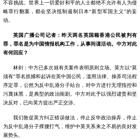
不容挑战。世界上一切爱好和平的人士都绝不允许有人为侵
略罪行翻案，都会坚决抵制遏制日本“新型军国主义”的妄
动。
英国广播公司记者：昨天两名英国籍香港公民被判有
罪，罪名是为中国情报机构工作，从事间谍活动。中方对此
有何回应？
林剑：中方已多次就有关案件表明原则立场。英方以“莫
须有”罪名抓捕和起诉在英中国公民，滥用法律、操弄司法程
序定罪，公然为反中乱港分子站台，对中方进行无理指控和
污蔑抹黑，是典型的政治闹剧。中方对此予以强烈谴责和坚
决反对，已向英方提出严正交涉。
我们敦促英方纠正错误做法，停止反华政治操弄，停止
为反中乱港分子撑腰打气，维护中英关系来之不易的良好发
展势头。