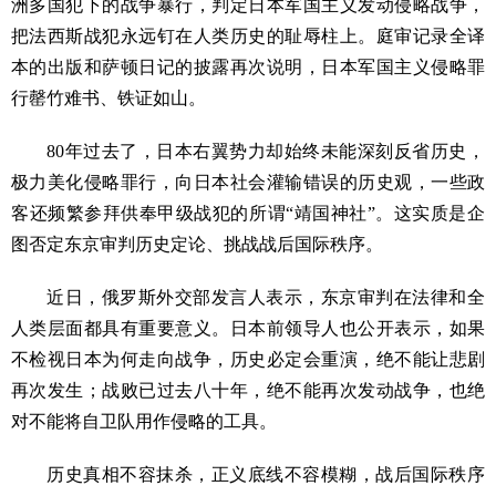
洲多国犯下的战争暴行，判定日本军国主义发动侵略战争，
把法西斯战犯永远钉在人类历史的耻辱柱上。庭审记录全译
本的出版和萨顿日记的披露再次说明，日本军国主义侵略罪
行罄竹难书、铁证如山。
80年过去了，日本右翼势力却始终未能深刻反省历史，
极力美化侵略罪行，向日本社会灌输错误的历史观，一些政
客还频繁参拜供奉甲级战犯的所谓“靖国神社”。这实质是企
图否定东京审判历史定论、挑战战后国际秩序。
近日，俄罗斯外交部发言人表示，东京审判在法律和全
人类层面都具有重要意义。日本前领导人也公开表示，如果
不检视日本为何走向战争，历史必定会重演，绝不能让悲剧
再次发生；战败已过去八十年，绝不能再次发动战争，也绝
对不能将自卫队用作侵略的工具。
历史真相不容抹杀，正义底线不容模糊，战后国际秩序