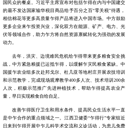
国民众的餐桌。习近平主席宣布对包括乍得在内与中国建交
的最不发达国家输华税目商品给予百分之百“零关税”待遇，
相信棉花等更多高质量乍得产品将进入中国市场。中方鼓励
更多企业来乍投资兴业，深化双方在能源、矿产、电力、光
伏等领域合作，助力乍方将自然资源禀赋转化为强劲的发展
动力。
去年，洪灾、边境难民危机给乍得带来更多粮食安全挑
战，中方紧急粮援已运抵乍得，以缓解乍灾民粮食紧缺。中
国援乍农业组多次赴邦戈尔、杜几亚等地村庄开展农技培训
和示范教学，完成现场观摩教学400多人次、技术培训200余
人次，积极示范推广先进种植技术，帮助乍得提高农业产
量，早日实现粮食自给自足。
改善乍得医疗卫生和用水条件、提高民众生活水平一直
是中乍合作的重点领域之一。江西卫健委“乍得行”专家组近
日来到乍得开展中乍儿科学术交流和义诊活动，为患儿免费