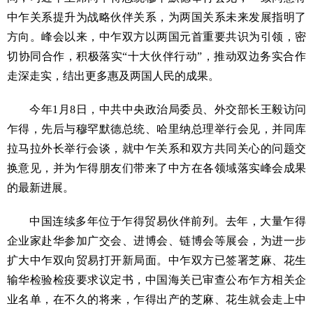
中乍关系提升为战略伙伴关系，为两国关系未来发展指明了
方向。峰会以来，中乍双方以两国元首重要共识为引领，密
切协同合作，积极落实“十大伙伴行动”，推动双边务实合作
走深走实，结出更多惠及两国人民的成果。
今年1月8日，中共中央政治局委员、外交部长王毅访问
乍得，先后与穆罕默德总统、哈里纳总理举行会见，并同库
拉马拉外长举行会谈，就中乍关系和双方共同关心的问题交
换意见，并为乍得朋友们带来了中方在各领域落实峰会成果
的最新进展。
中国连续多年位于乍得贸易伙伴前列。去年，大量乍得
企业家赴华参加广交会、进博会、链博会等展会，为进一步
扩大中乍双向贸易打开新局面。中乍双方已签署芝麻、花生
输华检验检疫要求议定书，中国海关已审查公布乍方相关企
业名单，在不久的将来，乍得出产的芝麻、花生就会走上中