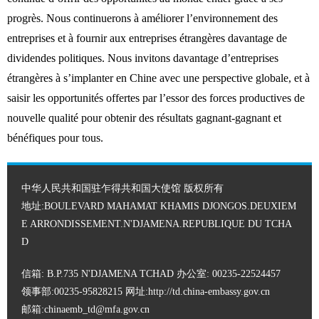
progrès. Nous continuerons à améliorer l’environnement des
entreprises et à fournir aux entreprises étrangères davantage de
dividendes politiques. Nous invitons davantage d’entreprises
étrangères à s’implanter en Chine avec une perspective globale, et à
saisir les opportunités offertes par l’essor des forces productives de
nouvelle qualité pour obtenir des résultats gagnant-gagnant et
bénéfiques pour tous.
中华人民共和国驻乍得共和国大使馆 版权所有
地址:BOULEVARD MAHAMAT KHAMIS DJONGOS.DEUXIEM
E ARRONDISSEMENT.N'DJAMENA.REPUBLIQUE DU TCHA
D
信箱: B.P.735 N'DJAMENA TCHAD 办公室: 00235-22524457
领事部:00235-95828215 网址:
http://td.china-embassy.gov.cn
邮箱:chinaemb_td@mfa.gov.cn