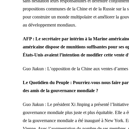
sans hésitation leurs responsabilités et défendre conjointeme
propositions communes de la Chine et de la Russie sur la si
pour construire un monde multipolaire et améliorer la gouver
au développement mondiaux.
AFP : Le secrétaire par intérim à la Marine américaine
américaine dispose de munitions suffisantes pour ses op
États-Unis avaient l’intention de modifier cette vente d
Guo Jiakun : L’opposition de la Chine aux ventes d’armes a
Le Quotidien du Peuple : Pourriez-vous nous faire part
des amis de la gouvernance mondiale ?
Guo Jiakun : Le président Xi Jinping a présenté l’Initiati
gouvernance mondiale plus juste et plus équitable. Elle a 
de la gouvernance mondiale a été inauguré à New York. En
Vienne. Avec l’augmentation du nombre de ses membres, son