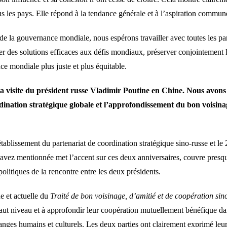
s les pays. Elle répond à la tendance générale et à l’aspiration commun
e la gouvernance mondiale, nous espérons travailler avec toutes les par
ver des solutions efficaces aux défis mondiaux, préserver conjointement l
e mondiale plus juste et plus équitable.
a visite du président russe Vladimir Poutine en Chine. Nous avons n
dination stratégique globale et l’approfondissement du bon voisinag
tablissement du partenariat de coordination stratégique sino-russe et le
 avez mentionnée met l’accent sur ces deux anniversaires, couvre presque
politiques de la rencontre entre les deux présidents.
e et actuelle du
Traité de bon voisinage, d’amitié et de coopération sin
 haut niveau et à approfondir leur coopération mutuellement bénéfique d
changes humains et culturels. Les deux parties ont clairement exprimé leur