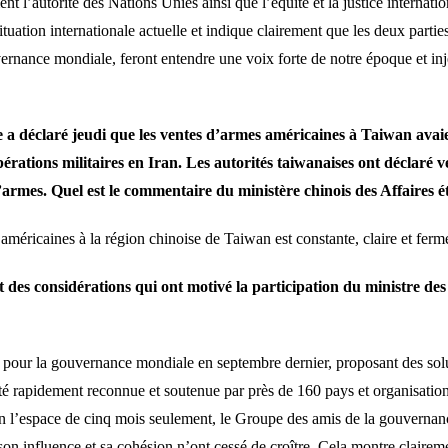
nt l’autorité des Nations Unies ainsi que l’équité et la justice internatio
tuation internationale actuelle et indique clairement que les deux parti
nance mondiale, feront entendre une voix forte de notre époque et injecte
 a déclaré jeudi que les ventes d’armes américaines à Taiwan avai
érations militaires en Iran. Les autorités taiwanaises ont déclaré
’armes. Quel est le commentaire du ministère chinois des Affaires é
méricaines à la région chinoise de Taiwan est constante, claire et ferm
 des considérations qui ont motivé la participation du ministre d
ve pour la gouvernance mondiale en septembre dernier, proposant des sol
été rapidement reconnue et soutenue par près de 160 pays et organisatio
 l’espace de cinq mois seulement, le Groupe des amis de la gouvernan
 influence et sa cohésion n’ont cessé de croître. Cela montre clairemen