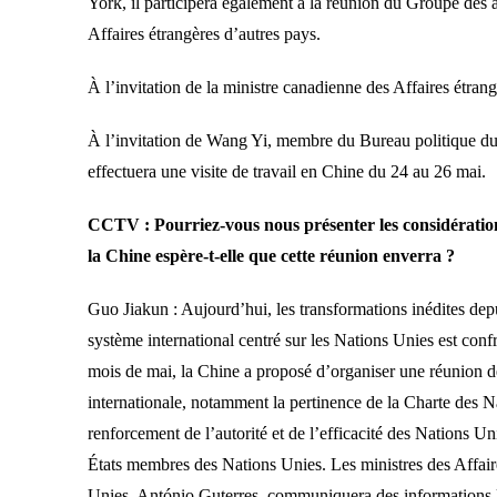
York, il participera également à la réunion du Groupe des 
Affaires étrangères d’autres pays.
À l’invitation de la ministre canadienne des Affaires étra
À l’invitation de Wang Yi, membre du Bureau politique du C
effectuera une visite de travail en Chine du 24 au 26 mai.
CCTV : Pourriez-vous nous présenter les considération
la Chine espère-t-elle que cette réunion enverra ?
Guo Jiakun : Aujourd’hui, les transformations inédites depui
système international centré sur les Nations Unies est conf
mois de mai, la Chine a proposé d’organiser une réunion de 
internationale, notamment la pertinence de la Charte des Na
renforcement de l’autorité et de l’efficacité des Nations Un
États membres des Nations Unies. Les ministres des Affaire
Unies, António Guterres, communiquera des informations l