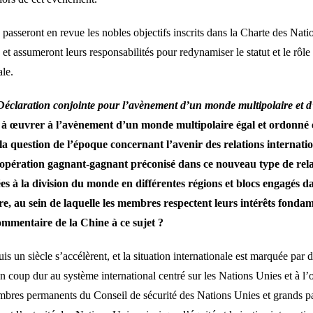
s passeront en revue les nobles objectifs inscrits dans la Charte des Na
 et assumeront leurs responsabilités pour redynamiser le statut et le rôl
le.
Déclaration conjointe pour l’avènement d’un monde multipolaire et d
t à œuvrer à l’avènement d’un monde multipolaire égal et ordonné e
 la question de l’époque concernant l’avenir des relations intern
 coopération gagnant-gagnant préconisé dans ce nouveau type de rela
s à la division du monde en différentes régions et blocs engagés dan
, au sein de laquelle les membres respectent leurs intérêts fondame
ommentaire de la Chine à ce sujet ?
is un siècle s’accélèrent, et la situation internationale est marquée par
 coup dur au système international centré sur les Nations Unies et à l’or
embres permanents du Conseil de sécurité des Nations Unies et grands p