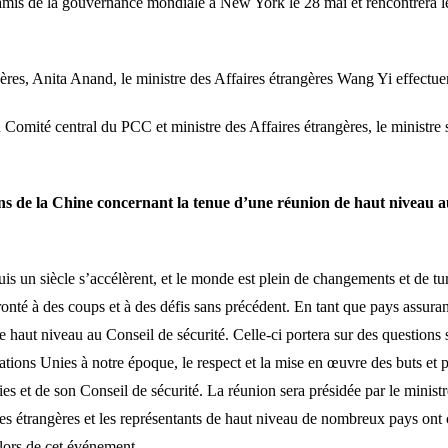
amis de la gouvernance mondiale à New York le 28 mai et rencontrera le 
ngères, Anita Anand, le ministre des Affaires étrangères Wang Yi effectu
omité central du PCC et ministre des Affaires étrangères, le ministre 
s de la Chine concernant la tenue d’une réunion de haut niveau a
s un siècle s’accélèrent, et le monde est plein de changements et de turb
ronté à des coups et à des défis sans précédent. En tant que pays assuran
haut niveau au Conseil de sécurité. Celle-ci portera sur des questions 
tions Unies à notre époque, le respect et la mise en œuvre des buts et p
ies et de son Conseil de sécurité. La réunion sera présidée par le minist
s étrangères et les représentants de haut niveau de nombreux pays ont c
ors de cet événement.