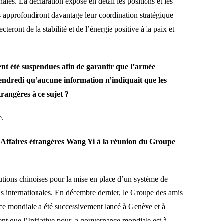
nales. La déclaration expose en détail les positions et les
es approfondiront davantage leur coordination stratégique
ront de la stabilité et de l’énergie positive à la paix et
ent été suspendues afin de garantir que l’armée
 vendredi qu’aucune information n’indiquait que les
trangères à ce sujet ?
e.
es Affaires étrangères Wang Yi à la réunion du Groupe
utions chinoises pour la mise en place d’un système de
ns internationales. En décembre dernier, le Groupe des amis
ce mondiale a été successivement lancé à Genève et à
t que l’Initiative pour la gouvernance mondiale est à