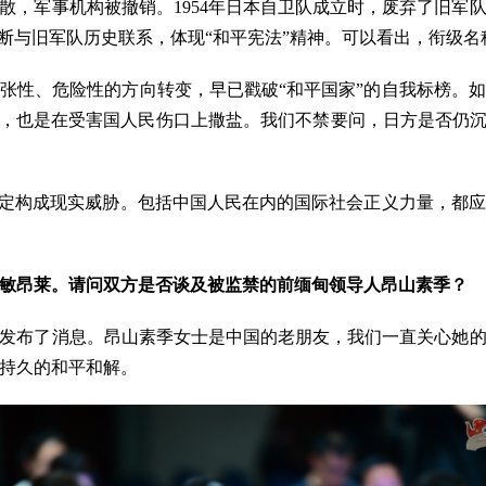
散，军事机构被撤销。1954年日本自卫队成立时，废弃了旧军
切断与旧军队历史联系，体现“和平宪法”精神。可以看出，衔级
张性、危险性的方向转变，早已戳破“和平国家”的自我标榜。
破，也是在受害国人民伤口上撒盐。我们不禁要问，日方是否仍沉
稳定构成现实威胁。包括中国人民在内的国际社会正义力量，都
敏昂莱。请问双方是否谈及被监禁的前缅甸领导人昂山素季？
发布了消息。昂山素季女士是中国的老朋友，我们一直关心她
持久的和平和解。