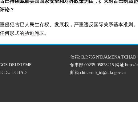
以古巴持续威胁美国国家安全和对外政策为由，扩大对古巴制裁
评论？
重侵犯古巴人民生存权、发展权，严重违反国际关系基本准则
任何形式的胁迫施压。
信箱: B.P.735 N'DJAMENA TCHAD 
GOS.DEUXIEME
领事部:00235-95828215 网址:
http://
E DU TCHAD
邮箱:chinaemb_td@mfa.gov.cn