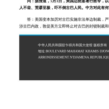
问：据报道，5月1日，美国总统签署行政令，
人不齿、荒谬至极，吓不倒古巴人民。中方对此有何
答：美国变本加厉对古巴实施非法单边制裁，严
涉古巴内政，敦促美方立即终止对古巴的封锁制裁和
中华人民共和国驻乍得共和国大使馆 版权所有
地址:BOULEVARD MAHAMAT KHAMIS DJON
ARRONDISSEMENT.N'DJAMENA.REPUBLIQU