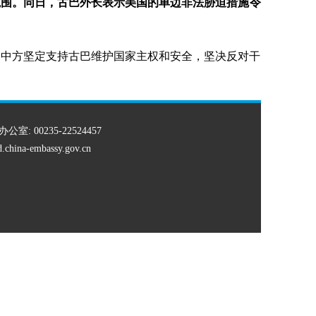
范围。同日，古巴外长表示美国的单边非法胁迫措施令
。中方坚定支持古巴维护国家主权和安全，坚决反对干
办公室: 00235-22524457
td.china-embassy.gov.cn