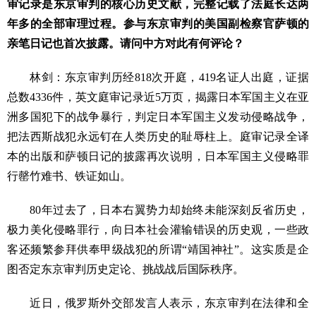
审记录是东京审判的核心历史文献，完整记载了法庭长达两
年多的全部审理过程。参与东京审判的美国副检察官萨顿的
亲笔日记也首次披露。请问中方对此有何评论？
林剑：东京审判历经818次开庭，419名证人出庭，证据
总数4336件，英文庭审记录近5万页，揭露日本军国主义在亚
洲多国犯下的战争暴行，判定日本军国主义发动侵略战争，
把法西斯战犯永远钉在人类历史的耻辱柱上。庭审记录全译
本的出版和萨顿日记的披露再次说明，日本军国主义侵略罪
行罄竹难书、铁证如山。
80年过去了，日本右翼势力却始终未能深刻反省历史，
极力美化侵略罪行，向日本社会灌输错误的历史观，一些政
客还频繁参拜供奉甲级战犯的所谓“靖国神社”。这实质是企
图否定东京审判历史定论、挑战战后国际秩序。
近日，俄罗斯外交部发言人表示，东京审判在法律和全