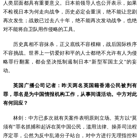
人类层面都具有重要意义。日本前领导人也公开表示，如果
不检视日本为何走向战争，历史必定会重演，绝不能让悲剧
再次发生；战败已过去八十年，绝不能再次发动战争，也绝
对不能将自卫队用作侵略的工具。
历史真相不容抹杀，正义底线不容模糊，战后国际秩序
不容挑战。世界上一切爱好和平的人士都绝不允许有人为侵
略罪行翻案，都会坚决抵制遏制日本“新型军国主义”的妄
动。
英国广播公司记者：昨天两名英国籍香港公民被判有
罪，罪名是为中国情报机构工作，从事间谍活动。中方对此
有何回应？
林剑：中方已多次就有关案件表明原则立场。英方以“莫
须有”罪名抓捕和起诉在英中国公民，滥用法律、操弄司法程
序定罪，公然为反中乱港分子站台，对中方进行无理指控和