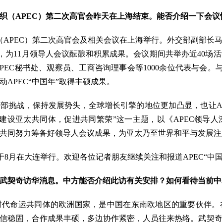
组织（APEC）第二次高官会昨天在上海结束。能否介绍一下会
合组织（APEC）第二次高官会及相关会议在上海举行。外交部副部
获，为11月领导人会议酝酿和积累成果。会议期间共举办近40场
EC秘书处、观察员、工商咨询理事会等1000余位代表与会。
APEC“中国年”取得丰硕成果。
部挑战，保持发展势头，全球增长引擎的地位更加凸显，也让A
建设亚太共同体，促进共同繁荣”这一主题，以《APEC领导
共同努力筹备好领导人会议成果，为亚太乃至世界和平与发展注
将于8月在大连举行。欢迎各位记者朋友继续关注和报道APEC“中
武契奇访华消息。中方能否介绍此访有关安排？如何看待当前中
时代命运共同体的欧洲国家，是中国在东南欧地区的重要伙伴。
信稳固，合作成果丰硕，多边协作紧密，人员往来热络。武契