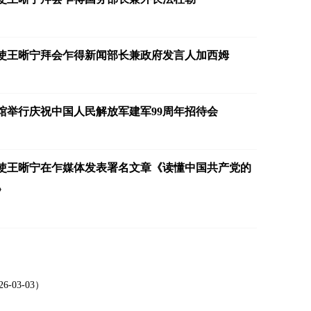
使王晰宁拜会乍得新闻部长兼政府发言人加西姆
驻乍得大使王晰宁走访中国石油管道局乍
馆举行庆祝中国人民解放军建军99周年招待会
使王晰宁在乍媒体发表署名文章《读懂中国共产党的
》
03-03）