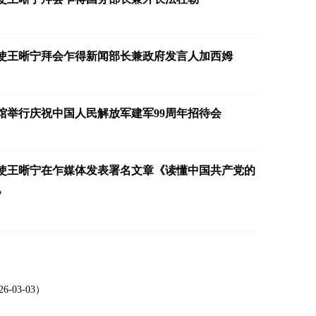
使王晰宁拜会乍得新闻部长兼政府发言人加西姆
驻乍得大使王晰宁走访中国石油管道局乍
馆举行庆祝中国人民解放军建军99周年招待会
使王晰宁在乍媒体发表署名文章《读懂中国共产党的
》
03-03）