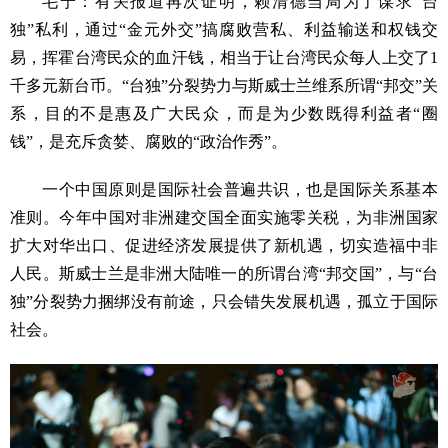
毛宁：有关报道再次证明，赖清德当局为了谋求“台
独”私利，通过“金元外交”搞腐败营私、利益输送和权钱交
易，挥霍台湾民众的血汗钱，相当于让台湾民众每人上交了1
千多元新台币。“台独”分裂势力与斯威士兰维系所谓“邦交”关
系，目的不是惠及广大民众，而是为少数既得利益者“圈
钱”，是充斥贪婪、腐败的“政治作秀”。
一个中国原则是国际社会普遍共识，也是国际关系基本
准则。今年中国对非洲建交国全面实施零关税，为非洲国家
扩大对华出口、促进经济发展提供了新机遇，切实造福中非
人民。斯威士兰是非洲大陆唯一的所谓台湾“邦交国”，与“台
独”分裂势力捆绑没有前途，只会错失发展机遇，孤立于国际
社会。