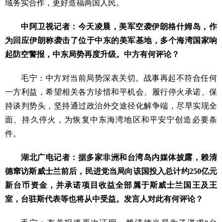
域务实合作，更好造福两国人民。
中阿卫视记者：今天凌晨，美军空袭伊朗格什姆岛，作
为回应伊朗称袭击了位于中东的美军基地，多个海湾国家响
起防空警报，中东局势再度升级。中方有何评论？
毛宁：中方对当前局势深表关切。战事再起不符合任何
一方利益，希望相关各方珍惜和平机会、履行停火承诺、保
持谈判势头，坚持通过政治外交途径化解争端，尽早实现全
面、持久停火，为恢复中东海湾地区和平安宁创造必要条
件。
湖北广电记者：据多家非洲和台湾岛内媒体披露，赖清
德窜访斯威士兰前后，民进党当局向该国投入总计约250亿元
新台币资金，并承诺项目收益全部属于斯威士兰国王及王
室，台驻斯代表等也将从中受益。发言人对此有何评论？