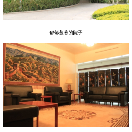
郁郁葱葱的院子