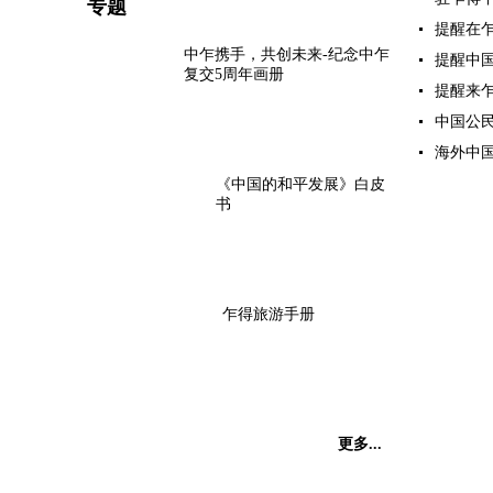
专题
提醒在乍
中乍携手，共创未来-纪念中乍
提醒中国
复交5周年画册
提醒来乍
中国公民海
海外中国公
《中国的和平发展》白皮
书
乍得旅游手册
更多...