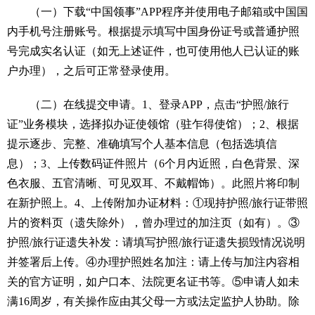
（一）下载“中国领事”APP程序并使用电子邮箱或中国国
内手机号注册账号。根据提示填写中国身份证号或普通护照
号完成实名认证（如无上述证件，也可使用他人已认证的账
户办理），之后可正常登录使用。
（二）在线提交申请。1、登录APP，点击“护照/旅行
证”业务模块，选择拟办证使领馆（驻乍得使馆）；2、根据
提示逐步、完整、准确填写个人基本信息（包括选填信
息）；3、上传数码证件照片（6个月内近照，白色背景、深
色衣服、五官清晰、可见双耳、不戴帽饰）。此照片将印制
在新护照上。4、上传附加办证材料：①现持护照/旅行证带照
片的资料页（遗失除外），曾办理过的加注页（如有）。③
护照/旅行证遗失补发：请填写护照/旅行证遗失损毁情况说明
并签署后上传。④办理护照姓名加注：请上传与加注内容相
关的官方证明，如户口本、法院更名证书等。⑤申请人如未
满16周岁，有关操作应由其父母一方或法定监护人协助。除