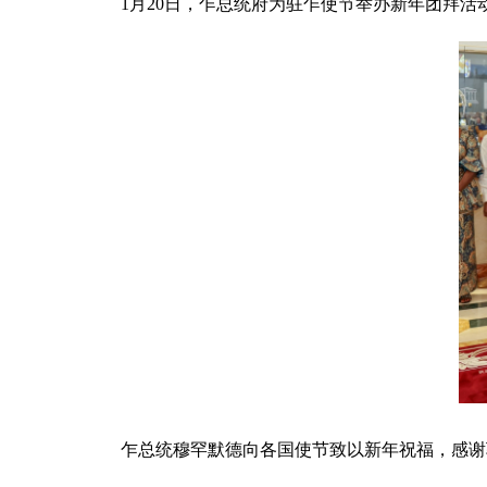
1月20日，乍总统府为驻乍使节举办新年团拜
乍总统穆罕默德向各国使节致以新年祝福，感谢