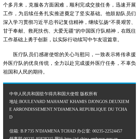
个多月来，克服各方面困难，顺利完成交接任务，迅速开展
工作，为后续任务扎实推进奠定了坚实基础。他鼓励队员们
深入学习贯彻习近平总书记复信精神，继续弘扬“不畏艰苦、
甘于奉献、救死扶伤、大爱无疆”的中国医疗队精神，在既往
工作基础上勇于创新，以实际行动续写中乍友谊篇章。
医疗队员们感谢使馆的关心与慰问，一致表示将传承援
外医疗队的优良传统，全力以赴完成援外医疗任务，不辜负
祖国和人民的期待。
中华人民共和国驻乍得共和国大使馆 版权所有
地址:BOULEVARD MAHAMAT KHAMIS DJONGOS.DEUXIEM
E ARRONDISSEMENT.N'DJAMENA.REPUBLIQUE DU TCHA
D
信箱: B.P.735 N'DJAMENA TCHAD 办公室: 00235-22524457
领事部:00235-95828215 网址:
http://td.china-embassy.gov.cn