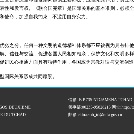
表性和发言权。《联合国宪章》是国际关系的基本准则，必须
和使命，加强自我约束，不滥用自身实力。
优劣之分。任何一种文明的道德精神体系都不应被视为具有排
解、信任与交流，促进各国人民相知相亲，保护文化和文明多
促进民心相通方面具有独特作用，各国应为宗教对话与交流创造
型国际关系形成共同愿景。
信箱: B.P.735 N'DJAMENA TCHAD 
GOS.DEUXIEME
领事部:00235-95828215 网址:
http://
E DU TCHAD
邮箱:chinaemb_td@mfa.gov.cn