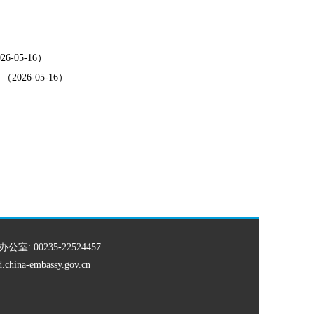
05-16）
6-05-16）
办公室: 00235-22524457
td.china-embassy.gov.cn