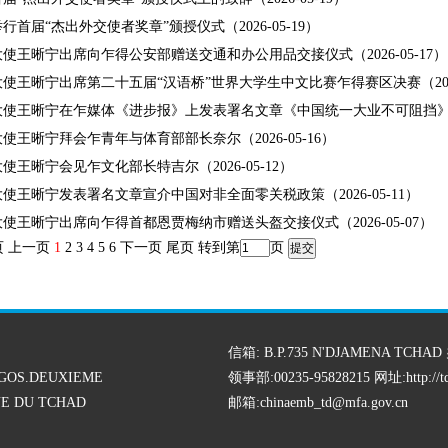
行首届“杰出外交使者奖章”颁授仪式（2026-05-19）
使王晰宁出席向乍得公安部赠送交通和办公用品交接仪式（2026-05-17）
使王晰宁出席第二十五届“汉语桥”世界大学生中文比赛乍得赛区决赛（2026-
使王晰宁在乍媒体《进步报》上发表署名文章《中国统一大业不可阻挡》（202
使王晰宁拜会乍青年与体育部部长奈尔（2026-05-16）
使王晰宁会见乍文化部长特吉尔（2026-05-12）
使王晰宁发表署名文章宣介中国对非全面零关税政策（2026-05-11）
使王晰宁出席向乍得首都恩贾梅纳市赠送头盔交接仪式（2026-05-07）
页 上一页
1
2
3
4
5
6
下一页
尾页
转到第
页
信箱: B.P.735 N'DJAMENA TCHAD 
GOS.DEUXIEME
领事部:00235-95828215 网址:
http://
E DU TCHAD
邮箱:chinaemb_td@mfa.gov.cn