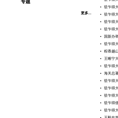
专题
驻乍得大
更多...
驻乍得大
驻乍得大
驻乍得大
国新办举
驻乍得大
粽香越山
王晰宁大
驻乍得大
海关总署
驻乍得大
驻乍得大
驻乍得大
驻乍得使
驻乍得大
王毅在首